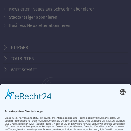
Newsletter "Neues aus Schwerin" abonnieren
Stadtanzeiger abonnieren
Business Newsletter abonnieren
BÜRGER
TOURISTEN
WIRTSCHAFT
Behördennummer 115
KONTAKT
ÖFFNUNGSZEITEN
NOTRUFE & HOTLINES
JOBS
STADTANZEIGER
BROSCHÜREN