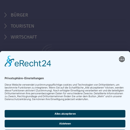
BÜRGER
TOURISTEN
WIRTSCHAFT
Behördennummer 115
KONTAKT
ÖFFNUNGSZEITEN
NOTRUFE & HOTLINES
JOBS
STADTANZEIGER
BROSCHÜREN
PRESSE
DATENSCHUTZ
IMPRESSUM
BARRIEREFREIHEIT
BANKVERBINDUNG