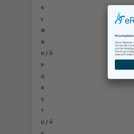
K
L
M
N
O / Ö
P
Q
R
S
T
U / Ü
V