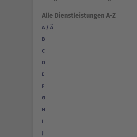
Alle Dienstleistungen A-Z
A / Ä
B
C
D
E
F
G
H
I
J