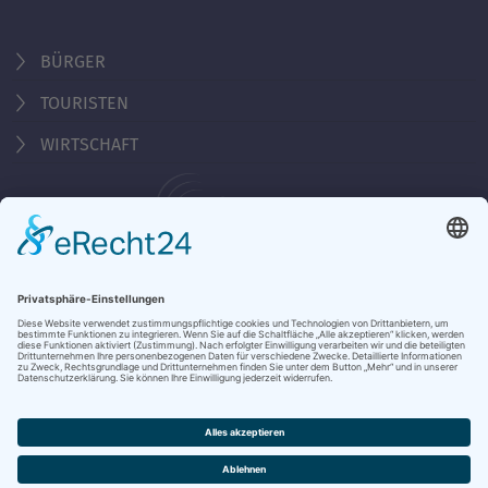
BÜRGER
TOURISTEN
WIRTSCHAFT
Behördennummer 115
KONTAKT
ÖFFNUNGSZEITEN
NOTRUFE & HOTLINES
JOBS
STADTANZEIGER
BROSCHÜREN
PRESSE
DATENSCHUTZ
IMPRESSUM
BARRIEREFREIHEIT
BANKVERBINDUNG