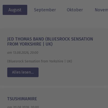
August
September
Oktober
Novem
JED THOMAS BAND (BLUESROCK SENSATION
FROM YORKSHIRE | UK)
am 13.08.2026, 20:00
(Bluesrock Sensation from Yorkshire | UK)
Alles lesen...
TSUSHIMAMIRE
am 20.08.2026, 20:00