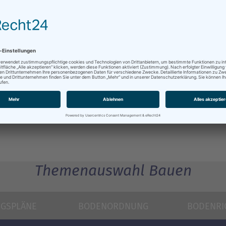
Themenauswahl Bauen
GSPLÄNE
BODENORDNUNG
BODENRI