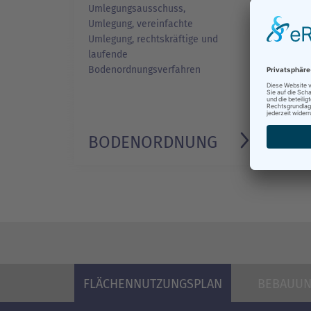
Umlegungsausschuss,
Umlegung, vereinfachte
Umlegung, rechtskräftige und
laufende
Bodenordnungsverfahren
BODEN­ORDNUNG
FLÄCHENNUTZUNGSPLAN
BEBAUUN