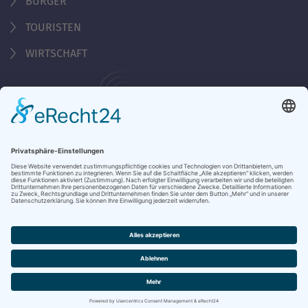
BÜRGER
TOURISTEN
WIRTSCHAFT
Behördennummer 115
KONTAKT
ÖFFNUNGSZEITEN
NOTRUFE & HOTLINES
JOBS
STADTANZEIGER
BROSCHÜREN
PRESSE
DATENSCHUTZ
IMPRESSUM
BARRIEREFREIHEIT
BANKVERBINDUNG