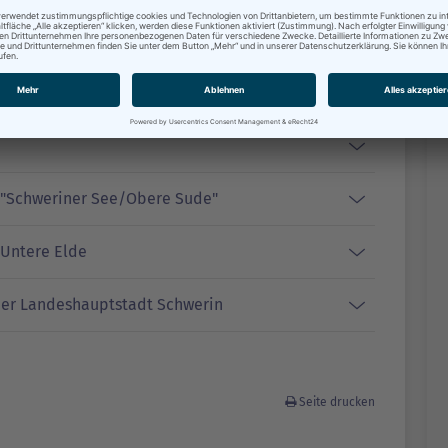
biet "Göhrener Tannen Nord"
 "Schweriner See/Obere Sude"
Untere Elde
 der Landeshauptstadt Schwerin
Seite drucken