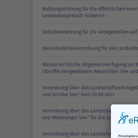
Nutzungsordnung für die öffentlichen kom
Landeshauptstadt Schwerin
Gebührensatzung für die Anlegestellen au
Naturdenkmalverordnung für die Landesha
Wasserrechtliche Allgemeinverfügung zur
Oberflächengewässern Neumühler See un
Verordnung über das Landschaftsschutzgeb
und Grimke See" vom 20.09.2021
Verordnung über das Landschaftsschutzgeb
und Medeweger See“ für die Landeshaupts
Verordnung über das Landschaftsschutzgeb