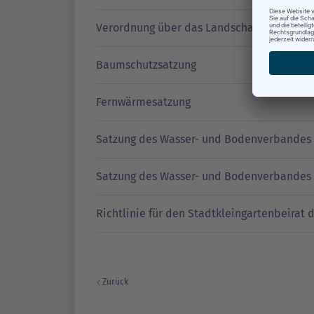
Verordnung über das Landschaftsschutzge
Baumschutzsatzung
Fernwärmesatzung
Satzung des Wasser- und Bodenverbandes
Satzung des Wasser- und Bodenverbandes 
Richtlinie für den Stadtkleingartenbeirat
Zurück