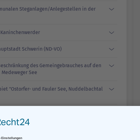
munalen Steganlagen/Anlegestellen in der
f Kaninchenwerder
uptstadt Schwerin (ND-VO)
 Beschränkung des Gemeingebrauches auf den
d Medeweger See
iet "Ostorfer- und Fauler See, Nuddelbachtal
iet „Schweriner Innensee, Ziegelaußensee
tadt Schwerin
iet "Siebendörfer Moor"