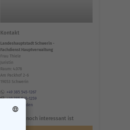
Kontakt
Landeshauptstadt Schwerin -
Fachdienst Hauptverwaltung
Frau Thiele
Juristin
Raum: 4.078
Am Packhof 2-6
19053 Schwerin
+49 385 545-1267
+49 385 545-1259
E-Mail senden
Was sonst noch interessant ist