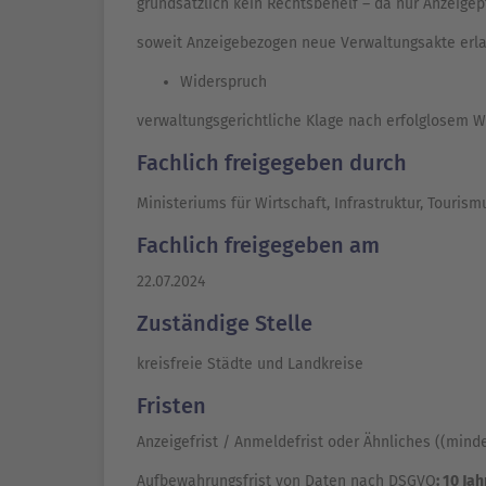
grundsätzlich kein Rechtsbehelf – da nur Anzeigepf
soweit Anzeigebezogen neue Verwaltungsakte erl
Widerspruch
verwaltungsgerichtliche Klage nach erfolglosem 
Fachlich freigegeben durch
Ministeriums für Wirtschaft, Infrastruktur, Tour
Fachlich freigegeben am
22.07.2024
Zuständige Stelle
kreisfreie Städte und Landkreise
Fristen
Anzeigefrist / Anmeldefrist oder Ähnliches ((min
Aufbewahrungsfrist von Daten nach DSGVO
: 10 Jah