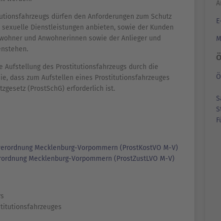
A
itutionsfahrzeugs dürfen den Anforderungen zum Schutz
E
e sexuelle Dienstleistungen anbieten, sowie der Kunden
nwohner und Anwohnerinnen sowie der Anlieger und
M
enstehen.
Ö
ie Aufstellung des Prostitutionsfahrzeugs durch die
Ö
e, dass zum Aufstellen eines Prostitutionsfahrzeuges
zgesetz (ProstSchG) erforderlich ist.
S
S
F
tenverordnung Mecklenburg-Vorpommern (ProstKostVO M-V)
verordnung Mecklenburg-Vorpommern (ProstZustLVO M-V)
rs
titutionsfahrzeuges