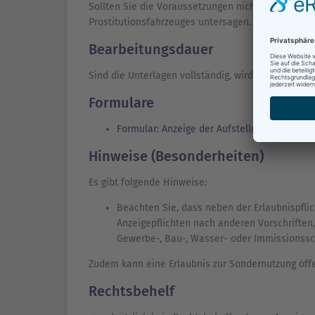
Sollten Sie die Voraussetzungen nicht erfüllen, ka
Prostitutionsfahrzeuges untersagen.
Bearbeitungsdauer
Sind die Unterlagen vollständig, wird die Anzeige 
Formulare
Formular: Anzeige der Aufstellung eines Pro
Hinweise (Besonderheiten)
Es gibt folgende Hinweise:
Beachten Sie, dass neben der Erlaubnispflic
Anzeigepflichten nach anderen Vorschriften
Gewerbe-, Bau-, Wasser- oder Immissionssc
Zudem kann eine Erlaubnis zur Sondernutzung öffe
Rechtsbehelf