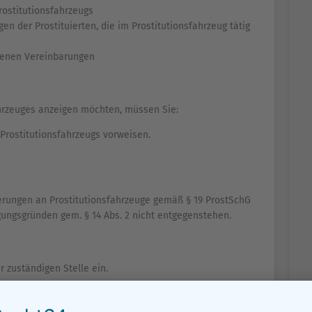
rostitutionsfahrzeugs
n der Prostituierten, die im Prostitutionsfahrzeug tätig
ssenen Vereinbarungen
ahrzeuges anzeigen möchten, müssen Sie:
 Prostitutionsfahrzeugs vorweisen.
erungen an Prostitutionsfahrzeuge gemäß § 19 ProstSchG
gungsgründen gem. § 14 Abs. 2 nicht entgegenstehen.
r zuständigen Stelle ein.