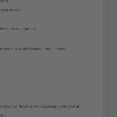
licht
assen werden
Widerspruchsverfahren
ismus und Arbeit Mecklenburg-Vorpommern
destens) vor Nutzung des Fahrzeugs)
: 2 Woche(n)
r(e)