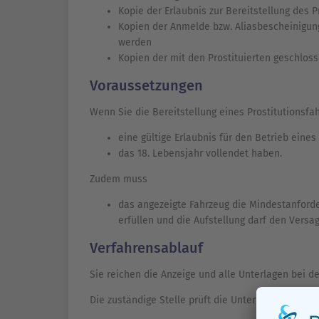
Kopie der Erlaubnis zur Bereitstellung des P
Kopien der Anmelde bzw. Aliasbescheinigunge
werden
Kopien der mit den Prostituierten geschlo
Voraussetzungen
Wenn Sie die Bereitstellung eines Prostitutionsf
eine gültige Erlaubnis für den Betrieb eines
das 18. Lebensjahr vollendet haben.
Zudem muss
das angezeigte Fahrzeug die Mindestanford
erfüllen und die Aufstellung darf den Versa
Verfahrensablauf
Sie reichen die Anzeige und alle Unterlagen bei de
Die zuständige Stelle prüft die Unterlagen.