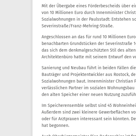
Mit der Übergabe eines Förderbescheids über ei
von 10 Millionen Euro durch Innenminister Christ
Sozialwohnungen in der Paulsstadt: Entstehen 
Severinstraße/Franz-Mehring-Straße.
Angeschlossen an das für rund 10 Millionen Eur
benach­barten Grundstücken der Severinstraße 14
das sich dem denkmalgeschütz­ten Stil des alten
Architektenbüro hatte mit seinem Entwurf den v
Sanierung und Neubau führt in beiden Fällen di
Bauträger und Projektentwickler aus Rostock, de
Sozialwohnungen baut. Innenminister Christian 
verlässlichen Partner im sozialen Wohnungsbau
den alten Speicher einer neuen Nutzung zuzufüh
Im Speicherensemble selbst sind 45 Wohneinhei
Außerdem sind zwei kleinere Gewerbeflächen vorg
oder für Arztpraxen interessant sein könnten. De
hat begonnen.