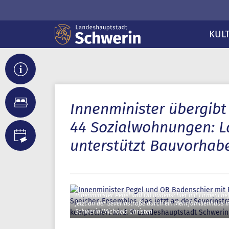
KUL
Innenminister übergib
44 Sozialwohnungen: L
unterstützt Bauvorhabe
Innenminister Pegel und OB Badenschier mit Firmenchef 
jetzt an der Severinstraße durch ein Mehrfamilienhaus
Schwerin/Michaela Christen