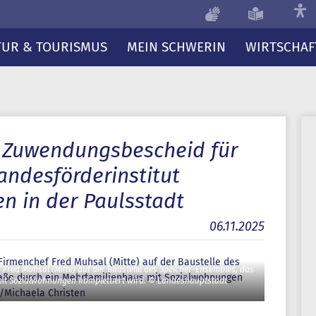
TUR & TOURISMUS
MEIN SCHWERIN
WIRTSCHAF
t Zuwendungsbescheid für
andesförderinstitut
n in der Paulsstadt
06.11.2025
Fred Muhsal (Mitte) auf der Baustelle des Speicher-Ensembles, das
 mit Sozialwohnungen komplettiert wird. © Landeshauptstadt