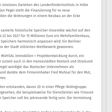
n zinsloses Darlehen des Landesförderinstituts in Höhe
ian Pegel steht die Finanzierung für 44 neue
sollen die Wohnungen in einem Neubau an der Ecke
o sanierte historische Speicher-Ensemble wächst auf den
-22 bis 2027 für 15 Millionen Euro ein Mehrfamilienhaus,
 Speichers harmonisch anpassen wird. Ein Berliner
on der Stadt initiierten Wettbewerb gewonnen.
e MUHSAL Immobilien + Projektentwicklung durch, ein
r zurzeit auch in den Hansestädten Rostock und Stralsund
Pegel würdigte das Rostocker Unternehmen als
 und dankte dem Firmeninhaber Fred Muhsal für den Mut,
ren.
ten entstanden, davon 20 in einer Pflege-Wohngruppe.
esehen, die beispielsweise für Dienstleister wie Friseure
r Speicher soll bis Jahresende fertig sein. Die Vermietung