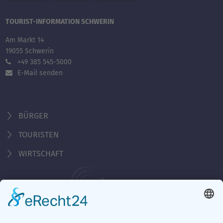
TOURIST-INFORMATION SCHWERIN
Am Markt 14
19055 Schwerin
+49 385 545-5000
E-Mail senden
BÜRGER
TOURISTEN
WIRTSCHAFT
Behördennummer 115
Öffnungszeiten Tourist-Information