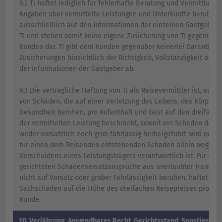
9.2 TI haftet lediglich für fehlerhafte Beratung und Vermittlung. 
Angaben über vermittelte Leistungen und Unterkünfte beruhen
ausschließlich auf den Informationen der einzelnen Gastgeber
TI und stellen somit keine eigene Zusicherung von TI gegenübe
Kunden dar. TI gibt dem Kunden gegenüber keinerlei Garantien 
Zusicherungen hinsichtlich der Richtigkeit, Vollständigkeit oder 
der Informationen der Gastgeber ab.
9.3 Die vertragliche Haftung von TI als Reisevermittler ist, außer
von Schäden, die auf einer Verletzung des Lebens, des Körpers 
Gesundheit beruhen, pro Aufenthalt und Gast auf den dreifache
der vermittelten Leistung beschränkt, soweit ein Schaden des 
weder vorsätzlich noch grob fahrlässig herbeigeführt wird oder 
für einen dem Reisenden entstehenden Schaden allein wegen 
Verschuldens eines Leistungsträgers verantwortlich ist. Für alle
gerichteten Schadensersatzansprüche aus unerlaubter Handlung
nicht auf Vorsatz oder grober Fahrlässigkeit beruhen, haftet TI f
Sachschäden auf die Höhe des dreifachen Reisepreises pro Re
Kunde.
10. Verjährung, Anwendbares Recht, Gerichtsstand, Sonstiges