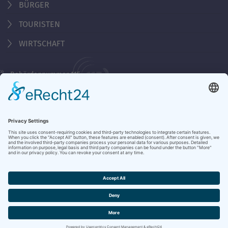
BÜRGER
TOURISTEN
WIRTSCHAFT
Behördennummer 115
KONTAKT
ÖFFNUNGSZEITEN
NOTRUFE & HOTLINES
JOBS
STADTANZEIGER
BROSCHÜREN
PRESSE
DATENSCHUTZ
IMPRESSUM
BARRIEREFREIHEIT
BANKVERBINDUNG